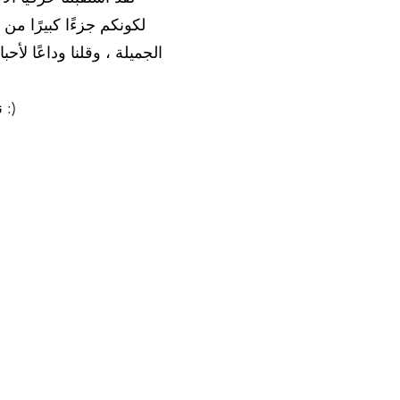
لكونكم جزءًا كبيرًا من
الجميلة ، وقلنا وداعًا لأح
نأمل أن نراكم جميعا مرة أخرى! أتمنى لك يومًا سعيدًا ، حافظ على الابتسام وحافظ على صحتك :)