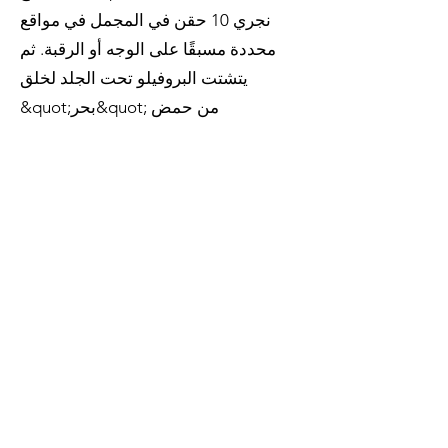
نجري 10 حقن في المجمل في مواقع
محددة مسبقًا على الوجه أو الرقبة. ثم
يتشتت البروفيلو تحت الجلد لخلق
&quot;بحر&quot; من حمض
الهيالورونيك تحت الجلد. هذا هو ما يخلق
تأثير الرفع ، والمكثف والمتوهج على
الجلد. يعطي نتائج طبيعية تجعل الناس
يتساءلون لماذا تبدو منتعشًا جدًا!
تبدأ أسعار العلاج من 450 جنيه إسترليني
للجلستين. &nbsp;
اتصل بنا على WhatsApp
اتصل بنا عبر البريد الإلكتروني