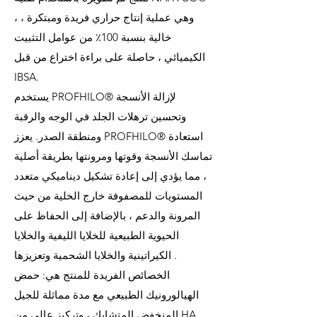
، وهي عملية إنتاج حراري فريدة ومبتكرة ،
خالية بنسبة 100٪ من عوامل التثبيت
الكيميائي ، حاصلة على براءة اختراع من قبل
IBSA.
يستخدم PROFHILO® لإزالة الأنسجة
وتحسين ترهلات الجلد في الوجه والرقبة
ومنطقة الصدر. يعزز PROFHILO® استعادة
تماسك الأنسجة وقوتها ومرونتها بطريقة أصلية
، مما يؤدي إلى إعادة تشكيل ديناميكي متعدد
المستويات للمصفوفة خارج الخلية من حيث
المرونة والدعم ، بالإضافة إلى الحفاظ على
الحيوية الطبيعية للخلايا الليفية والخلايا
الكيراتينية والخلايا الشحمية وتعزيزها .
الخصائص الفريدة للمنتج هي: حمض
الهيالورونيك الطبيعي مع مدة مماثلة للجيل
المنخفض المتشابك ، وتركيز عالي من HA