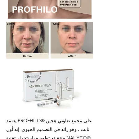
يعتمد PROFHILO® على مجمع تعاوني هجين
ثابت ، وهو رائد في التصميم الحيوي. إنه أول
منتج تم تطويره باستخدام تقنية NAHYCO®