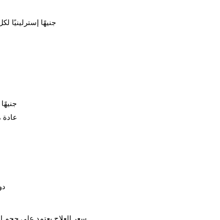
350 جن
عادة ما 
دورة من