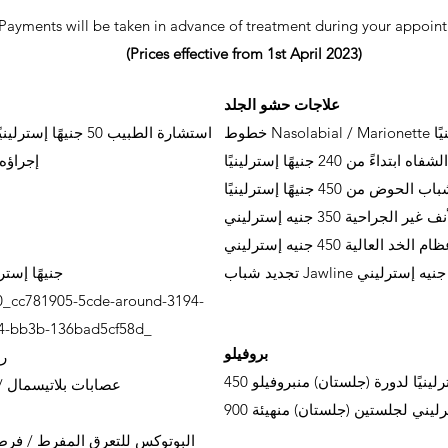
Payments will be taken in advance of treatment during your appoin
(Prices effective from 1st April 2023)
علاجات حشو الجلد
استشارة الطبيب 50 جن
ه ابتداءً من 240 جنيهًا إسترلينيًا
إجراؤه في غضو
حوض من 450 جنيهًا إسترلينيًا
احية 350 جنيه إسترليني
د العالية 450 جنيه إسترليني
3 مناطق&nbsp; &nbsp; 250 جنيهً
0_cc781905-5cde-around-3194-
bb3cc يتطلب استشارة b3b-136bad5cf58d
بروفيلو
رفع
إسترلينيًا لدورة (جلستان) من
بروفيلو
عصابات بلاتيسمال / رقبة تركيا م
إسترليني لجلستين (جلستان) من