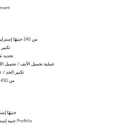
tment
خطوط Nasolabial / Marionette من 240 جنيهًا إسترلينيًا
تكبير الشفا
تجديد شباب ال
عملية تجميل الأنف / تجميل الأنف غير الجر
تكبير الخد / عظام الخ
تجديد شباب Jawline من 450 جنيه إسترليني
450 جنيهًا 
هيئة Profhilo
900 جنيه 