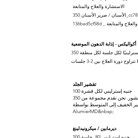
الاستشارة والعلاج والمتابعة
الأسنان / صرير الأسنان 350_cc781905-5cde-3194-bb3b-
شارة والعلاج والمتابعة
أكواليكس - إذابة الدهون الموضعية
ًا إسترلينيًا لكل جلسة لكل منطقة
تراوح دورة العلاج بين 2-3 جلسات
تقشير الجلد
100 جنيه إسترليني لكل قشرة
350 جنيهًا إسترلينيًا لدورة 4 قشور. نحن نقدم مجموعة من
 الخفيف إلى المتوسط بواسطة DermaCeutic و
AlumierMD&nbsp;
ديرمابين / ميكرونيدلينغ
200 جنيه إسترليني لكل جلسة