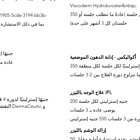
Viscoderm Hydrobooster&nbsp;
350 جنيهًا إسترلينيًا لكل جلسة (عادةً ما تتطلب جلسة أو
جلستان كل 3 أشهر على حدة)
136bad5cf58d _ بما في ذلك الاست
350 جنيه
أكواليكس - إذابة الدهون الموضعية
عادة ما ت
يهًا إسترلينيًا لكل جلسة لكل منطقة
تتراوح دورة العلاج بين 2-3 جلسات
علاج الوجه بالليزر IPL
200 جنيه إسترليني لكل جلسة
التقشير
يوصى عادة بـ 3 جلسات
 3 جلسات 550 جنيه إسترليني
إزالة الوشم بالليزر
سعر العلاج يعتمد على حجم الوشم. نقدم استشارة أولية مقابل 50