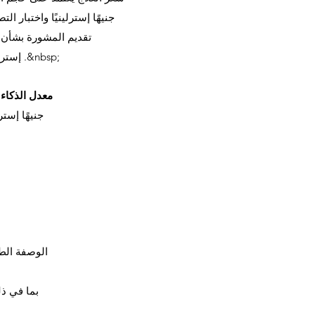
جنيهًا إسترلينيًا واختبار ا
إسترلينيًا الأولي من مسار العلاج إذا تابعت .&nbsp;
معدل الذكاء ال
الوصفة الطبية
الأسنان / صرير الأسنان 0