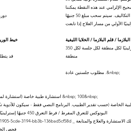
لتصحيح الإلزامي عند هذه النقطة يمكننا
تقديم المشورة بشأن التكاليف. سيتم سحب مبلغ 50 جنيهًا
دورة من 3 جلسا
بلازما / قلم البلازما / الخلايا الليفية
خيط الوريد
350 جنيهًا إسترلينيًا لكل منطقة لكل جلسة لكل
منطقة
قد يتطلب 2-3 علاجات ، بفاصل
مطلوب جلستين عادة .&nbsp;
استشارة طبية خاصة (استشارة لمدة 30 دقيقة مع وصفة طبية خاصة) &nbsp; 100&nbsp;
 الخاصة (حسب تقدير الطبيب. البرنامج النصي فقط - سيكون للأدوية تكلفة منفصلة) 10 ج
البوتوكس للتعرق المفرط / فرط التعرق 450 جنيهًا إسترلينيًا شاملاً الاستشارة والعلاج والمتابعة
35_cc781905-5cde-3194-bb3b-136bad5cf58d _ بما في ذلك الاستشارة والعلاج والمتابعة
فحص الخلد (1-3 مولات) 100 جن